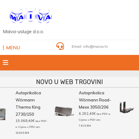
Skip
to
content
Maiva-usluge d.o.o.
Email:
info@maiva.hr
MENU
NOVO U WEB TRGOVINI
Autoprikolica
Autoprikolica
Wörmann
Wörmann Road-
Thermo King
Mexx 3050/206
6.252,40
€
2730/150
bez PDV-a.
Cijena s PDV-om:
15.068,40
€
bez PDV-
7.815,50
€
a. Cijena s PDV-om:
18.835,50
€