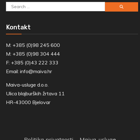
Search
for:
Kontakt
M: +385 (0)98 245 600
M: +385 (0)98 304 444
F: +385 (0)43 222 333
Email:
info@maiva.hr
Maiva-usluge d.o.o.
Ulica blajburških žrtava 11
HR-43000 Bjelovar
Politika privatnosti
Maiva-usluge