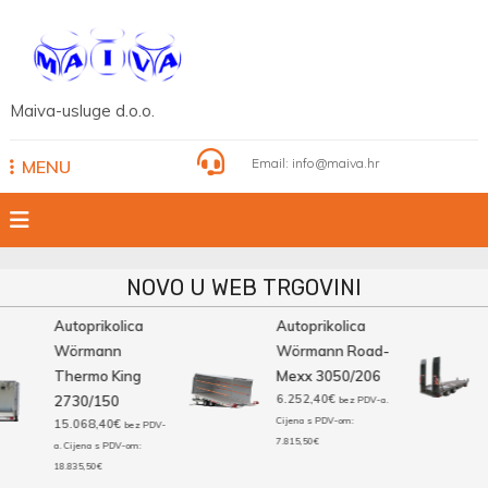
Skip
to
content
Maiva-usluge d.o.o.
Email:
info@maiva.hr
MENU
NOVO U WEB TRGOVINI
Autoprikolica
Autoprikolica
Wörmann
Wörmann Road-
Thermo King
Mexx 3050/206
6.252,40
€
2730/150
bez PDV-a.
Cijena s PDV-om:
15.068,40
€
bez PDV-
7.815,50
€
a. Cijena s PDV-om:
18.835,50
€