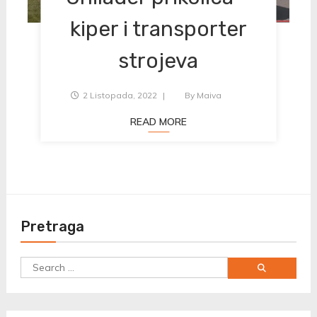
kiper i transporter
strojeva
2 Listopada, 2022
By
Maiva
READ MORE
Pretraga
Search
for: