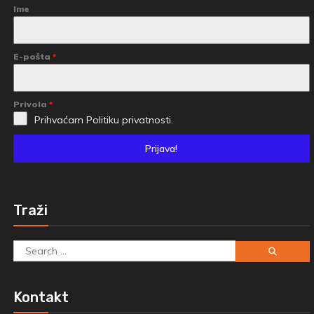
Ime
E-pošta
*
Privola
*
Prihvaćam
Politiku privatnosti.
Prijava!
Traži
Search
for:
Kontakt