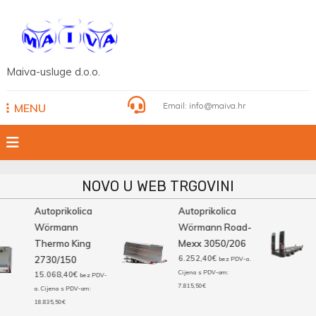
Skip
to
content
Maiva-usluge d.o.o.
Email:
info@maiva.hr
MENU
NOVO U WEB TRGOVINI
Autoprikolica
Autoprikolica
Wörmann
Wörmann Road-
Thermo King
Mexx 3050/206
6.252,40
€
2730/150
bez PDV-a.
Cijena s PDV-om:
15.068,40
€
bez PDV-
7.815,50
€
a. Cijena s PDV-om:
18.835,50
€