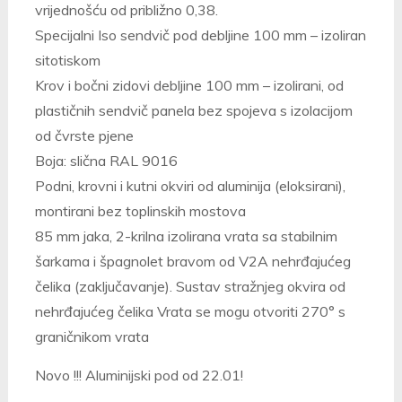
vrijednošću od približno 0,38.
Specijalni Iso sendvič pod debljine 100 mm – izoliran
sitotiskom
Krov i bočni zidovi debljine 100 mm – izolirani, od
plastičnih sendvič panela bez spojeva s izolacijom
od čvrste pjene
Boja: slična RAL 9016
Podni, krovni i kutni okviri od aluminija (eloksirani),
montirani bez toplinskih mostova
85 mm jaka, 2-krilna izolirana vrata sa stabilnim
šarkama i špagnolet bravom od V2A nehrđajućeg
čelika (zaključavanje). Sustav stražnjeg okvira od
nehrđajućeg čelika Vrata se mogu otvoriti 270° s
graničnikom vrata
Novo !!! Aluminijski pod od 22.01!