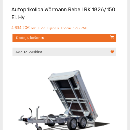
Autoprikolica Wörmann Rebell RK 1826/150
El. Hy.
4.634,20
€
bez PDV-a. Cijena s PDV-om:
5.792,75
€
Dodaj u košaricu
Add To Wishlist