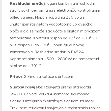
Rashladni uređaj
: lagani kombinirani rashladni
stroj visokih performansi s elektronički kontroliranim
odleđivanjem. Napon napajanja 230 volti s
unutarnjom rasvjetom vodootporna upravljačka
ploča (koja se može zaključati) s digitalnim prikazom
temperature. Kontrolni raspon od +2° do + 10° C u
plus rasponu i do – 20° u području dubokog
zamrzavanja. Rashladno sredstvo R452A.
Kapacitet hlađenja 1500 – 2800W na temperaturi
okoline od +30° C
Pribor
: 2 klina za kotače s držačem
Sustav rasvjete
: Rasvjeta prema standardu
StVZO. 12 volti. Velika 4-komorna sigurnosna
svjetla s integriranim stražnjim svjetlom za maglu.
Trokutasti reflektori i osvjetljenje registarskih tablica,