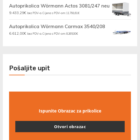
Autoprikolica Wörmann Actos 3081/247 neu
9.433,29
€
bez PDV-a. Cijena s PDV-om:
11.791,61
€
Autoprikolica Wörmann Carmax 3540/208
6.612,00
€
bez PDV-a. Cijena s PDV-om:
8.265,00
€
Pošaljite upit
Ispunite Obrazac za prikolice
Otvori obrazac