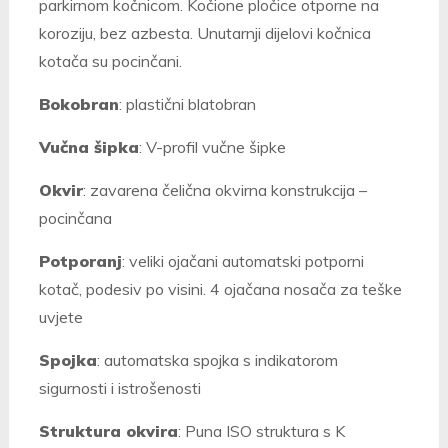
parkirnom kočnicom. Kočione pločice otporne na
koroziju, bez azbesta. Unutarnji dijelovi kočnica
kotača su pocinčani.
Bokobran
: plastični blatobran
Vučna šipka
: V-profil vučne šipke
Okvir
: zavarena čelična okvirna konstrukcija –
pocinčana
Potporanj
: veliki ojačani automatski potporni
kotač, podesiv po visini.
4 ojačana nosača za teške
uvjete
Spojka
: automatska spojka s indikatorom
sigurnosti i istrošenosti
Struktura okvira
:
Puna ISO struktura s K