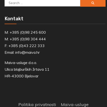
Search
for:
Kontakt
M: +385 (0)98 245 600
M: +385 (0)98 304 444
F: +385 (0)43 222 333
Email:
info@maiva.hr
Maiva-usluge d.o.o.
Ulica blajburških žrtava 11
HR-43000 Bjelovar
Politika privatnosti
Maiva-usluge