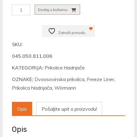
Autoprikolica
Dodaj u košaricu
Wörmann
Freeze
Zatraži ponudu
Liner
3530/165
SKU:
količina
045.050.811.006
KATEGORIJA:
Prikolice hladnjače
OZNAKE:
Dvoosovinska prikolica
,
Freeze Liner
,
Prikolica hladnjača
,
Wörmann
Opis
Pošaljite upit o proizvodu!
Opis