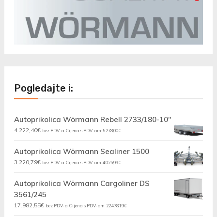
Pogledajte i:
Autoprikolica Wörmann Rebell 2733/180-10"
4.222,40
€
bez PDV-a. Cijena s PDV-om:
5.278,00
€
Autoprikolica Wörmann Sealiner 1500
3.220,79
€
bez PDV-a. Cijena s PDV-om:
4.025,99
€
Autoprikolica Wörmann Cargoliner DS
3561/245
17.982,55
€
bez PDV-a. Cijena s PDV-om:
22.478,19
€