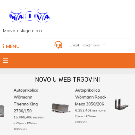
Skip
to
content
Maiva-usluge d.o.o.
Email:
info@maiva.hr
MENU
NOVO U WEB TRGOVINI
Autoprikolica
Autoprikolica
Wörmann
Wörmann Road-
Thermo King
Mexx 3050/206
6.252,40
€
2730/150
bez PDV-a.
Cijena s PDV-om:
15.068,40
€
bez PDV-
7.815,50
€
a. Cijena s PDV-om:
18.835,50
€