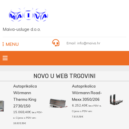
Skip
to
content
Maiva-usluge d.o.o.
Email:
info@maiva.hr
MENU
NOVO U WEB TRGOVINI
Autoprikolica
Autoprikolica
Wörmann
Wörmann Road-
Thermo King
Mexx 3050/206
6.252,40
€
2730/150
bez PDV-a.
Cijena s PDV-om:
15.068,40
€
bez PDV-
7.815,50
€
a. Cijena s PDV-om:
18.835,50
€