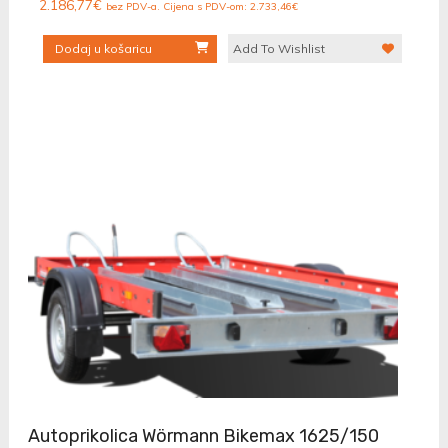
2.186,77
€
bez PDV-a. Cijena s PDV-om:
2.733,46
€
Dodaj u košaricu
Add To Wishlist
Autoprikolica Wörmann Bikemax 1625/150