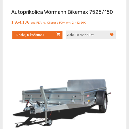
Autoprikolica Wörmann Bikemax 7525/150
1.954,13
€
bez PDV-a. Cijena s PDV-om:
2.442,66
€
Dodaj u košaricu
Add To Wishlist