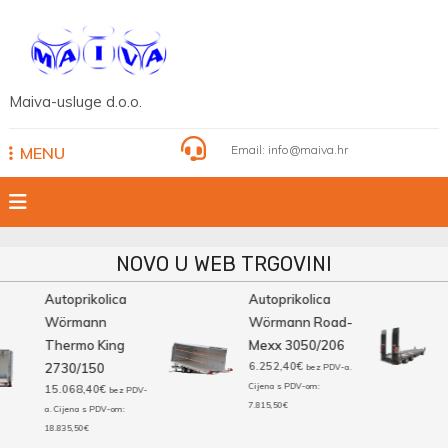
Skip
to
content
Maiva-usluge d.o.o.
Email:
info@maiva.hr
MENU
NOVO U WEB TRGOVINI
Autoprikolica
Autoprikolica
Wörmann
Wörmann Road-
Thermo King
Mexx 3050/206
6.252,40
€
2730/150
bez PDV-a.
Cijena s PDV-om:
15.068,40
€
bez PDV-
7.815,50
€
a. Cijena s PDV-om:
18.835,50
€