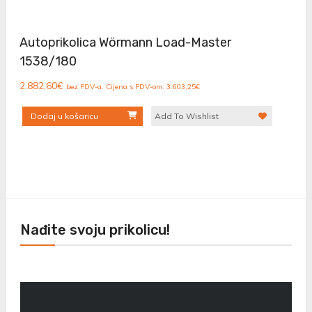
Autoprikolica Wörmann Load-Master
1538/180
2.882,60
€
bez PDV-a. Cijena s PDV-om:
3.603,25
€
Dodaj u košaricu
Add To Wishlist
Nađite svoju prikolicu!