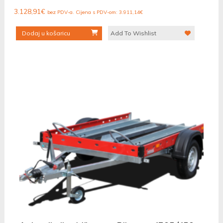
3.128,91
€
bez PDV-a. Cijena s PDV-om:
3.911,14
€
Dodaj u košaricu
Add To Wishlist