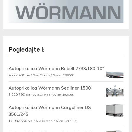
Pogledajte i:
Autoprikolica Wörmann Rebell 2733/180-10"
4.222,40
€
bez PDV-a. Cijena s PDV-om:
5.278,00
€
Autoprikolica Wörmann Sealiner 1500
3.220,79
€
bez PDV-a. Cijena s PDV-om:
4.025,99
€
Autoprikolica Wörmann Cargoliner DS
3561/245
17.982,55
€
bez PDV-a. Cijena s PDV-om:
22.478,19
€