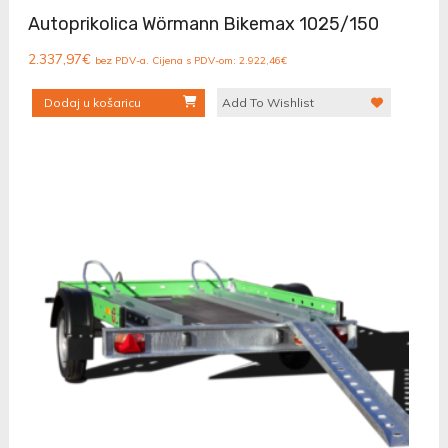
Autoprikolica Wörmann Bikemax 1025/150
2.337,97
€
bez PDV-a. Cijena s PDV-om:
2.922,46
€
Dodaj u košaricu
Add To Wishlist