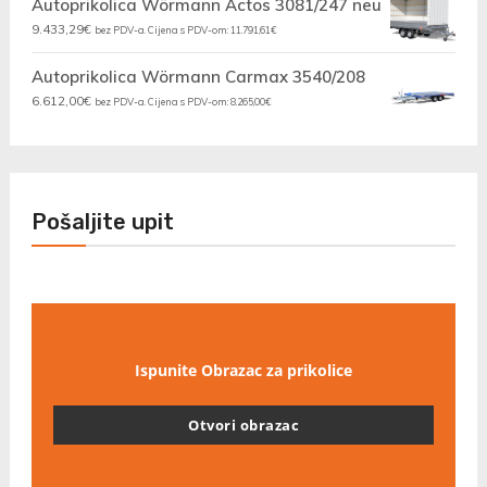
Autoprikolica Wörmann Actos 3081/247 neu
9.433,29
€
bez PDV-a. Cijena s PDV-om:
11.791,61
€
Autoprikolica Wörmann Carmax 3540/208
6.612,00
€
bez PDV-a. Cijena s PDV-om:
8.265,00
€
Pošaljite upit
Ispunite Obrazac za prikolice
Otvori obrazac