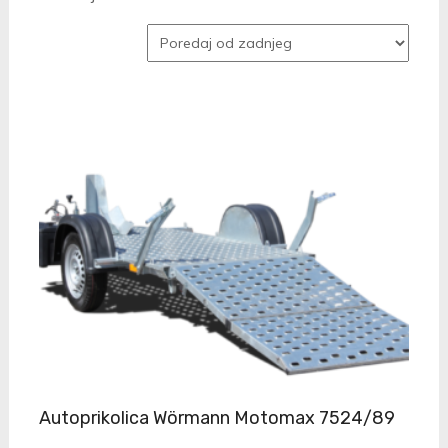
po
najnovijem
Autoprikolica Wörmann Motomax 7524/89