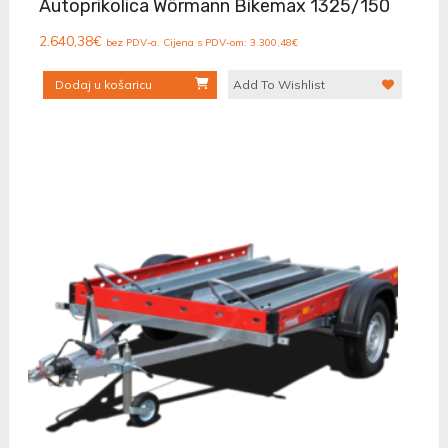
Autoprikolica Wörmann Bikemax 1325/150
2.640,38
€
bez PDV-a. Cijena s PDV-om:
3.300,48
€
Dodaj u košaricu
Add To Wishlist