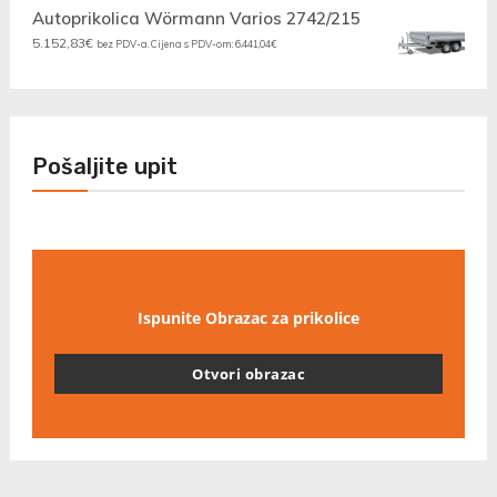
Autoprikolica Wörmann Varios 2742/215
5.152,83
€
bez PDV-a. Cijena s PDV-om:
6.441,04
€
Pošaljite upit
Ispunite Obrazac za prikolice
Otvori obrazac