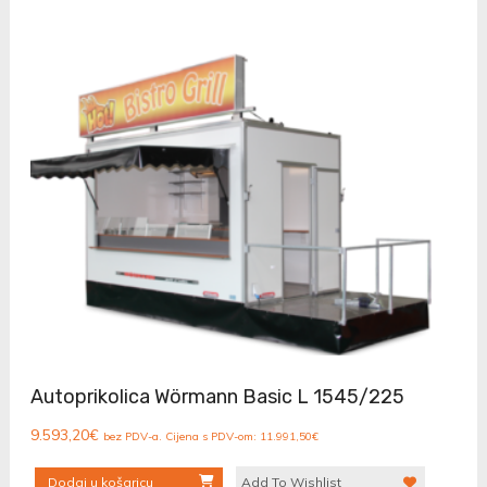
Autoprikolica Wörmann Basic L 1545/225
9.593,20
€
bez PDV-a. Cijena s PDV-om:
11.991,50
€
Dodaj u košaricu
Add To Wishlist