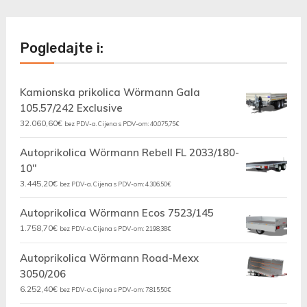
Pogledajte i:
Kamionska prikolica Wörmann Gala
105.57/242 Exclusive
32.060,60
€
bez PDV-a. Cijena s PDV-om:
40.075,75
€
Autoprikolica Wörmann Rebell FL 2033/180-
10"
3.445,20
€
bez PDV-a. Cijena s PDV-om:
4.306,50
€
Autoprikolica Wörmann Ecos 7523/145
1.758,70
€
bez PDV-a. Cijena s PDV-om:
2.198,38
€
Autoprikolica Wörmann Road-Mexx
3050/206
6.252,40
€
bez PDV-a. Cijena s PDV-om:
7.815,50
€