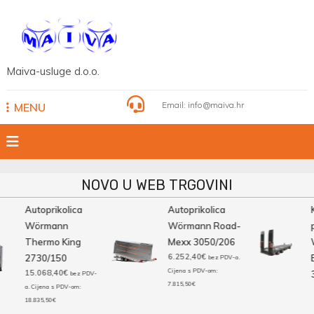
Skip
to
content
Maiva-usluge d.o.o.
Email:
info@maiva.hr
MENU
NOVO U WEB TRGOVINI
Autoprikolica
Autoprikolica
K
Wörmann
Wörmann Road-
pr
Thermo King
Mexx 3050/206
W
6.252,40
€
2730/150
Bi
bez PDV-a.
Cijena s PDV-om:
15.068,40
€
3
bez PDV-
7.815,50
€
a. Cijena s PDV-om:
18.835,50
€