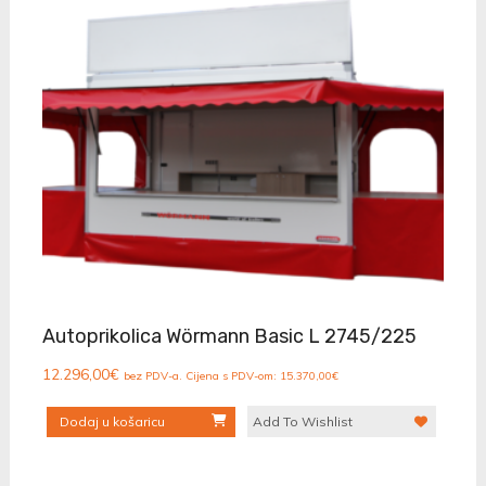
Autoprikolica Wörmann Basic L 2745/225
12.296,00
€
bez PDV-a. Cijena s PDV-om:
15.370,00
€
Dodaj u košaricu
Add To Wishlist