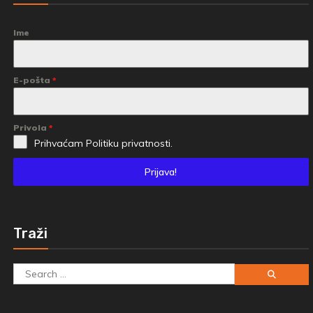
Ime
E-pošta
*
Privola
*
Prihvaćam
Politiku privatnosti.
Prijava!
Traži
Search
for: