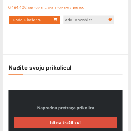
6.484,40
€
bez PDV-a. Cijena s PDV-om:
8.105,50
€
Dodaj u košaricu
Add To Wishlist
Nađite svoju prikolicu!
Napredna pretraga prikolica
Idi na tražilicu!