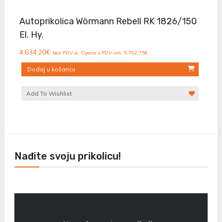
Autoprikolica Wörmann Rebell RK 1826/150
El. Hy.
4.634,20
€
bez PDV-a. Cijena s PDV-om:
5.792,75
€
Dodaj u košaricu
Add To Wishlist
Nađite svoju prikolicu!