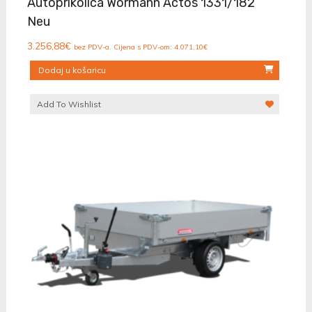
Autoprikolica Wörmann Actos 1331/182
Neu
3.256,88
€
bez PDV-a. Cijena s PDV-om:
4.071,10
€
Dodaj u košaricu
Add To Wishlist