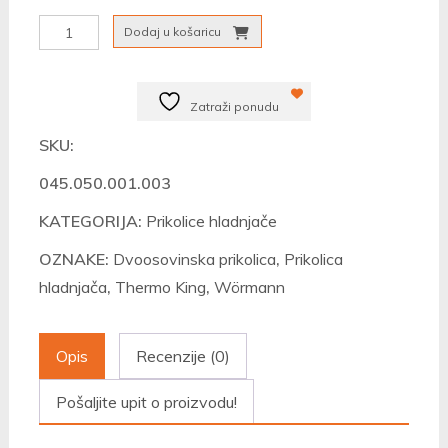
Autoprikolica
Dodaj u košaricu
Wörmann
Thermo
Zatraži ponudu
King
3030/156
SKU:
količina
045.050.001.003
KATEGORIJA:
Prikolice hladnjače
OZNAKE:
Dvoosovinska prikolica
,
Prikolica
hladnjača
,
Thermo King
,
Wörmann
Opis
Recenzije (0)
Pošaljite upit o proizvodu!