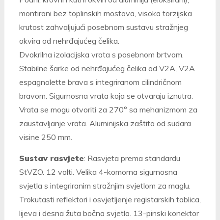
montirani bez toplinskih mostova, visoka torzijska
krutost zahvaljujući posebnom sustavu stražnjeg
okvira od nehrđajućeg čelika.
Dvokrilna izolacijska vrata s posebnom brtvom.
Stabilne šarke od nehrđajućeg čelika od V2A, V2A
espagnolette brava s integriranom cilindričnom
bravom. Sigurnosna vrata koja se otvaraju iznutra.
Vrata se mogu otvoriti za 270° sa mehanizmom za
zaustavljanje vrata. Aluminijska zaštita od sudara
visine 250 mm.
Sustav rasvjete
: Rasvjeta prema standardu
StVZO. 12 volti. Velika 4-komorna sigurnosna
svjetla s integriranim stražnjim svjetlom za maglu.
Trokutasti reflektori i osvjetljenje registarskih tablica,
lijeva i desna žuta bočna svjetla. 13-pinski konektor