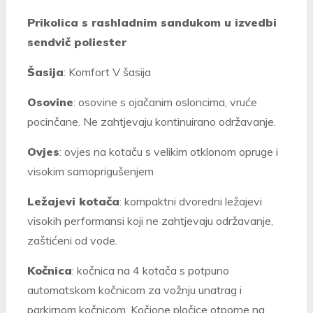
Prikolica s rashladnim sandukom u izvedbi
sendvič poliester
Šasija
: Komfort V šasija
Osovine
: osovine s ojačanim osloncima, vruće
pocinčane. Ne zahtjevaju kontinuirano održavanje.
Ovjes
: ovjes na kotaču s velikim otklonom opruge i
visokim samoprigušenjem
Ležajevi kotača
: kompaktni dvoredni ležajevi
visokih performansi koji ne zahtjevaju održavanje,
zaštićeni od vode.
Kočnica
: kočnica na 4 kotača s potpuno
automatskom kočnicom za vožnju unatrag i
parkirnom kočnicom. Kočione pločice otporne na