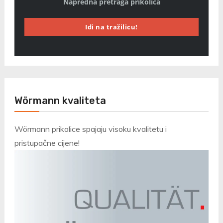
Napredna pretraga prikolica
Idi na tražilicu!
Wörmann kvaliteta
Wörmann prikolice spajaju visoku kvalitetu i
pristupačne cijene!