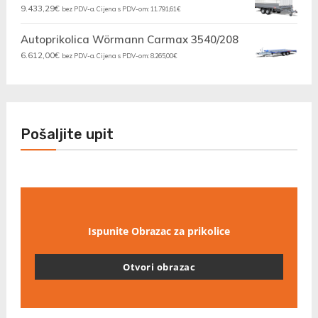
9.433,29
€
bez PDV-a. Cijena s PDV-om:
11.791,61
€
Autoprikolica Wörmann Carmax 3540/208
6.612,00
€
bez PDV-a. Cijena s PDV-om:
8.265,00
€
Pošaljite upit
Ispunite Obrazac za prikolice
Otvori obrazac