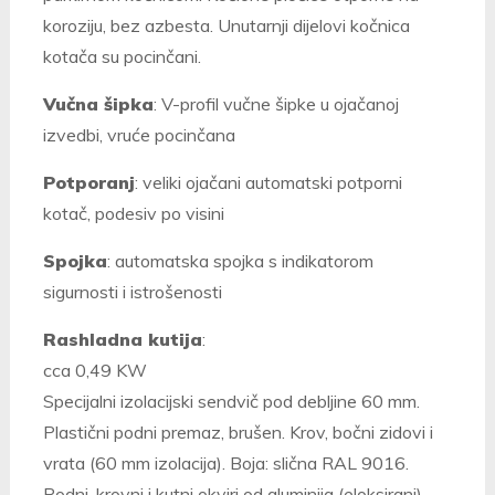
koroziju, bez azbesta. Unutarnji dijelovi kočnica
kotača su pocinčani.
Vučna šipka
: V-profil vučne šipke u ojačanoj
izvedbi, vruće pocinčana
Potporanj
: veliki ojačani automatski potporni
kotač, podesiv po visini
Spojka
: automatska spojka s indikatorom
sigurnosti i istrošenosti
Rashladna kutija
:
cca 0,49 KW
Specijalni izolacijski sendvič pod debljine 60 mm.
Plastični podni premaz, brušen. Krov, bočni zidovi i
vrata (60 mm izolacija). Boja: slična RAL 9016.
Podni, krovni i kutni okviri od aluminija (eloksirani),