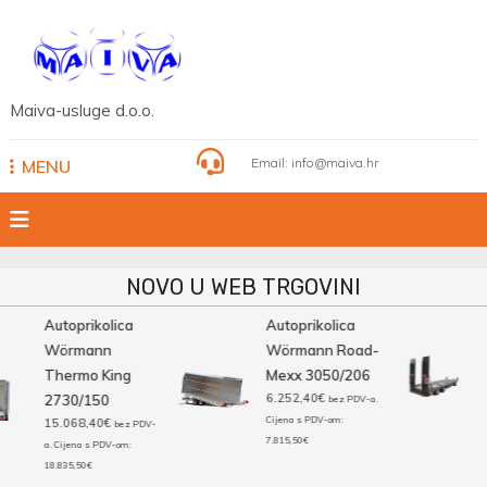
Skip
to
content
Maiva-usluge d.o.o.
Email:
info@maiva.hr
MENU
NOVO U WEB TRGOVINI
Autoprikolica
Autoprikolica
Wörmann
Wörmann Road-
p
Thermo King
Mexx 3050/206
6.252,40
€
2730/150
B
bez PDV-a.
Cijena s PDV-om:
15.068,40
€
bez PDV-
7.815,50
€
a. Cijena s PDV-om:
18.835,50
€