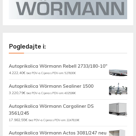
Pogledajte i:
Autoprikolica Wörmann Rebell 2733/180-10"
4.222,40
€
bez PDV-a. Cijena s PDV-om:
5.278,00
€
Autoprikolica Wörmann Sealiner 1500
3.220,79
€
bez PDV-a. Cijena s PDV-om:
4.025,99
€
Autoprikolica Wörmann Cargoliner DS
3561/245
17.982,55
€
bez PDV-a. Cijena s PDV-om:
22.478,19
€
Autoprikolica Wörmann Actos 3081/247 neu