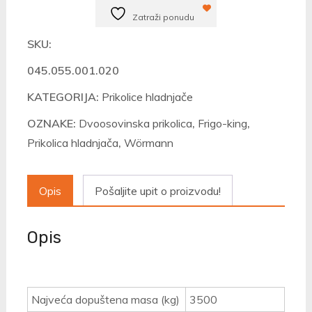
Frigo-
Zatraži ponudu
King
3535/155
SKU:
količina
045.055.001.020
KATEGORIJA:
Prikolice hladnjače
OZNAKE:
Dvoosovinska prikolica
,
Frigo-king
,
Prikolica hladnjača
,
Wörmann
Opis
Pošaljite upit o proizvodu!
Opis
Najveća dopuštena masa (kg)
3500