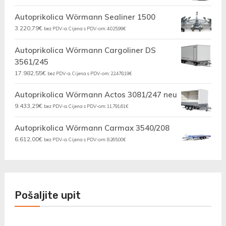
Autoprikolica Wörmann Sealiner 1500
3.220,79
€
bez PDV-a. Cijena s PDV-om:
4.025,99
€
Autoprikolica Wörmann Cargoliner DS
3561/245
17.982,55
€
bez PDV-a. Cijena s PDV-om:
22.478,19
€
Autoprikolica Wörmann Actos 3081/247 neu
9.433,29
€
bez PDV-a. Cijena s PDV-om:
11.791,61
€
Autoprikolica Wörmann Carmax 3540/208
6.612,00
€
bez PDV-a. Cijena s PDV-om:
8.265,00
€
Pošaljite upit