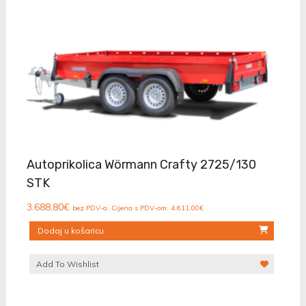
Autoprikolica Wörmann Crafty 2725/130
STK
3.688,80
€
bez PDV-a. Cijena s PDV-om:
4.611,00
€
Dodaj u košaricu
Add To Wishlist