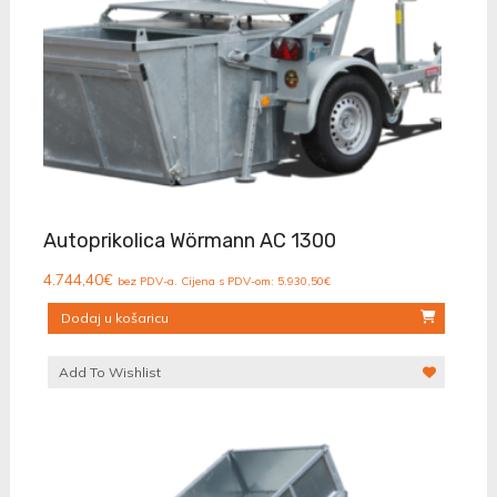
Autoprikolica Wörmann AC 1300
4.744,40
€
bez PDV-a. Cijena s PDV-om:
5.930,50
€
Dodaj u košaricu
Add To Wishlist