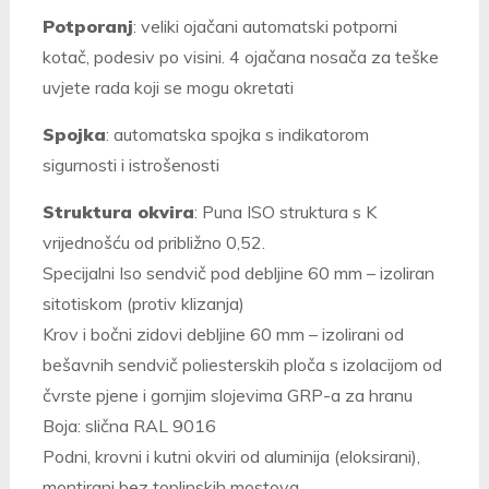
Potporanj
: veliki ojačani automatski potporni
kotač, podesiv po visini.
4 ojačana nosača za teške
uvjete rada koji se mogu okretati
Spojka
: automatska spojka s indikatorom
sigurnosti i istrošenosti
Struktura okvira
:
Puna ISO struktura s K
vrijednošću od približno 0,52.
Specijalni Iso sendvič pod debljine 60 mm – izoliran
sitotiskom (protiv klizanja)
Krov i bočni zidovi debljine 60 mm – izolirani od
bešavnih sendvič poliesterskih ploča s izolacijom od
čvrste pjene i gornjim slojevima GRP-a za hranu
Boja: slična RAL 9016
Podni, krovni i kutni okviri od aluminija (eloksirani),
montirani bez toplinskih mostova