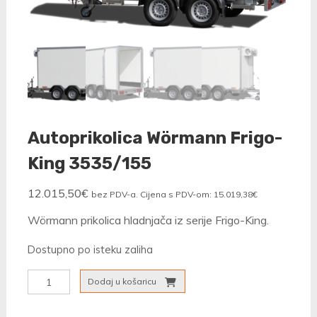
Autoprikolica Wörmann Frigo-
King 3535/155
12.015,50
€
bez PDV-a. Cijena s PDV-om:
15.019,38
€
Wörmann prikolica hladnjača iz serije Frigo-King.
Dostupno po isteku zaliha
Autoprikolica
Dodaj u košaricu
Wörmann