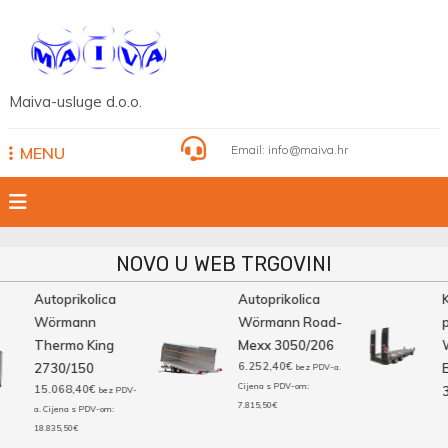
Skip
to
content
Maiva-usluge d.o.o.
Email:
info@maiva.hr
MENU
NOVO U WEB TRGOVINI
Autoprikolica
Autoprikolica
K
Wörmann
Wörmann Road-
pr
Thermo King
Mexx 3050/206
W
6.252,40
€
2730/150
Bi
bez PDV-a.
Cijena s PDV-om:
15.068,40
€
3
bez PDV-
7.815,50
€
a. Cijena s PDV-om:
18.835,50
€