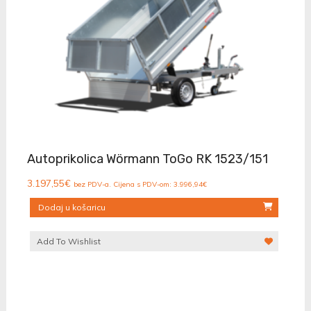
Autoprikolica Wörmann ToGo RK 1523/151
3.197,55
€
bez PDV-a. Cijena s PDV-om:
3.996,94
€
Dodaj u košaricu
Add To Wishlist