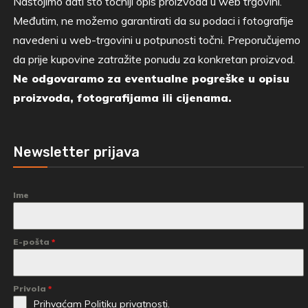
Nastojimo dati što točniji opis proizvoda u web trgovini.
Međutim, ne možemo garantirati da su podaci i fotografije
navedeni u web-trgovini u potpunosti točni. Preporučujemo
da prije kupovine zatražite ponudu za konkretan proizvod.
Ne odgovaramo za eventualne pogreške u opisu
proizvoda, fotografijama ili cijenama.
Newsletter prijava
Ime
E-pošta
*
Privola
*
Prihvaćam
Politiku privatnosti.