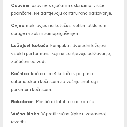
Osovine
: osovine s ojačanim osloncima, vruće
pocinčane. Ne zahtjevaju kontinuirano održavanje.
Ovjes
: meki ovjes na kotaču s velikim otklonom
opruge i visokim samoprigušenjem.
Ležajevi kotača
: kompaktni dvoredni ležajevi
visokih performansi koji ne zahtjevaju održavanje,
zaštićeni od vode.
Kočnica
: kočnica na 4 kotača s potpuno
automatskom kočnicom za vožnju unatrag i
parkirnom kočnicom.
Bokobran
: Plastični blatobran na kotaču
Vučna šipka
: V-profil vučne šipke u zavarenoj
izvedbi