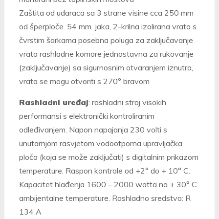
Zaštita od udaraca sa 3 strane visine cca 250 mm
od šperploče. 54 mm jaka, 2-krilna izolirana vrata s
čvrstim šarkama posebna poluga za zaključavanje
vrata rashladne komore jednostavna za rukovanje
(zaključavanje) sa sigurnosnim otvaranjem iznutra,
vrata se mogu otvoriti s 270° bravom
Rashladni uređaj
: rashladni stroj visokih
performansi s elektronički kontroliranim
odleđivanjem. Napon napajanja 230 volti s
unutarnjom rasvjetom vodootporna upravljačka
ploča (koja se može zaključati) s digitalnim prikazom
temperature. Raspon kontrole od +2° do + 10° C.
Kapacitet hlađenja 1600 – 2000 watta na + 30° C
ambijentalne temperature. Rashladno sredstvo: R
134 A