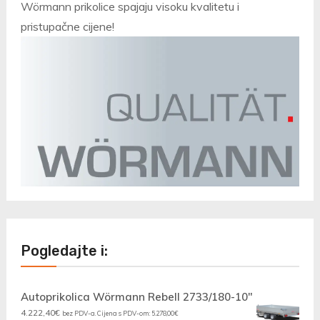
Wörmann prikolice spajaju visoku kvalitetu i
pristupačne cijene!
Pogledajte i:
Autoprikolica Wörmann Rebell 2733/180-10"
4.222,40
€
bez PDV-a. Cijena s PDV-om:
5.278,00
€