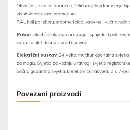
Okvir šasije vruće pocinčan, čelični dijelovi karoserije 
visokokvalitetnim premazom.
RAL boji po izboru, srebrne felge, osovine i vučna ruda 
Pribor
: plastični blatobrani straga i sprijeda, tipski t
kutiju za alat desno ispred osovine
Električni sustav
: 24 volta, multifunkcionalna svjetla
za maglu. Svjetlo za vožnju unatrag i svjetla registarske
bočna gabaritna svjetla, konektor za rasvjetu 2 x 7-pin
Povezani proizvodi