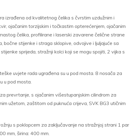
a izrađena od kvalitetnog čelika s čvrstim uzdužnim i
vir, ojačanim torzijskim i točkastim opterećenjem, ojačanim
stog čelika, profilirane i laserski zavarene čelične strane
 bočne stijenke i straga sklopive, odvojive i ljuljajuće sa
enke sprijeda, stražnji kolci koji se mogu spojiti, 2 vijka s
a teške uvjete rada ugrađena su u pod mosta. 8 nosača za
u u pod mosta.
 za prevrtanje, s ojačanim višestupanjskim cilindrom za
osnim užetom, zaštitom od puknuća crijeva, SVK BG3 utičnim
vožnju s poklopcem za zaključavanje na stražnjoj strani 1 par
3500 mm, širina: 400 mm.