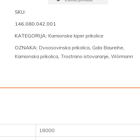
Gala
180.51/242
SKU:
Exclusive
146.080.042.001
količina
KATEGORIJA:
Kamionske kiper prikolice
OZNAKA:
Dvoosovinska prikolica
,
Gala Baureihe
,
Kamionska prikolica
,
Trostrano istovaranje
,
Wörmann
18000