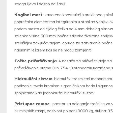
straga lijevo i desno na šasiji
Nagibni most
: z
avarena konstrukcija preklopnog okvir
poprečnim elementima integriranim u stabilan vanjski ok
podom mosta od cijelog čelika od 4 mm debelog sitnozrna
stijenke visine 500 mm, bočne stijenke fiksirane sprijeda,
središnjim zaključavanjem, opruge za zatvaranje bočne stij
nagibnim ležajem koji se ne mogu zamijeniti
Točke pričvršćivanja
: 4 nosača za pričvršćivanje z
pričvršćivanje prema DIN 75410 standardu ugrađena s
Hidraulični sistem
: hidraulički trosmjerni mehanizam
podizanje, tvrdo kromiran s graničnikom hoda i sigurn
spojnicama kao jednokružni hidraulički sustav.
Pristupne rampe
: prostor za odlaganje tračnica za 
aluminijskih rampi, nosivost po paru 9000 kg, duljina: 