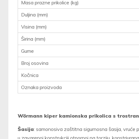
Masa prazne prikolice (kg)
Duljina (mm)
Visina (mm)
Širina (mm)
Gume
Broj osovina
Kočnica
Oznaka proizvoda
Wörmann kiper kamionska prikolica s trostra
Šasija
: samonosiva zaštitna sigurnosna šasija, vruće 
u zavarenoj konstrukciji otpornoj na torziju, konstriuran