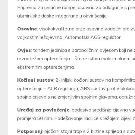
Priprema za uvlačne rampe: osovina za odlaganje s prek
aluminijske daske integrirane u okvir šasije
Osovine
: visokokvalitetne brze osovine vodećih pro
valjkastim ležajevima. Automatski AGS regulator
Ovjes
: tandem jedinica s paraboličnim ovjesom koji ne
ravnotežom opterećenja – što rezultira maksimalnom ud
ekstremnim opterećenjima.
Kočioni sustav
: 2-linijski kočioni sustav na komprim
opterećenju – ALB regulacija, ABS sustav protiv blokiran
spojna crijeva s neizmjenjivim spojnim glavama, opružn
Uređaj za povlačenje
: podesiva središnja cijevna 
promjera 50 mm. Podešavanje radilice s ležajem cijevi
Potporanj
: ojačani stajni trap s 2 brzine sprijeda s 