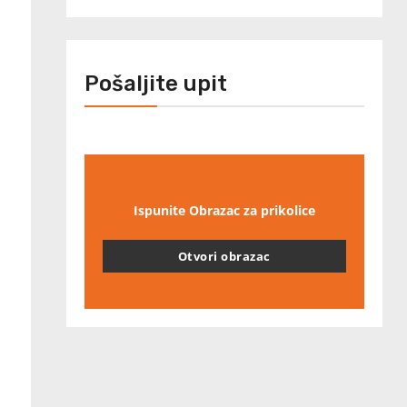
Pošaljite upit
Ispunite Obrazac za prikolice
Otvori obrazac