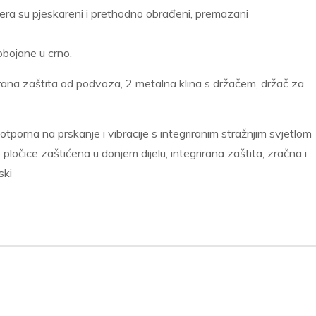
kipera su pjeskareni i prethodno obrađeni, premazani
obojane u crno.
estirana zaštita od podvoza, 2 metalna klina s držačem, držač za
 otporna na prskanje i vibracije s integriranim stražnjim svjetlom
 pločice zaštićena u donjem dijelu, integrirana zaštita, zračna i
ski