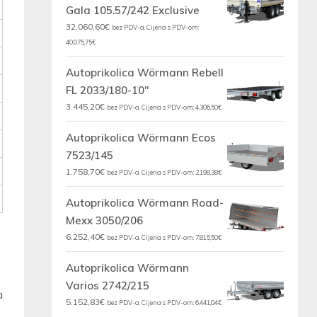
Gala 105.57/242 Exclusive
32.060,60
€
bez PDV-a. Cijena s PDV-om:
40.075,75
€
Autoprikolica Wörmann Rebell
FL 2033/180-10"
3.445,20
€
bez PDV-a. Cijena s PDV-om:
4.306,50
€
Autoprikolica Wörmann Ecos
7523/145
1.758,70
€
bez PDV-a. Cijena s PDV-om:
2.198,38
€
Autoprikolica Wörmann Road-
Mexx 3050/206
6.252,40
€
bez PDV-a. Cijena s PDV-om:
7.815,50
€
Autoprikolica Wörmann
Varios 2742/215
a
5.152,83
€
bez PDV-a. Cijena s PDV-om:
6.441,04
€