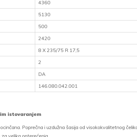
4360
5130
500
2420
8 X 235/75 R 17,5
2
DA
146.080.042.001
nim istovaranjem
pocinčana. Poprečna i uzdužna šasija od visokokvalitetnog čelik
a za velika opterećenja.