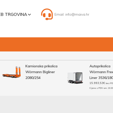
B TRGOVINA
Email:
info@maiva.hr
Kamionska prikolica
Autoprikolica
Wörmann Bigliner
Wörmann Freeze
2080/254
Liner 3536/180
15.993,53
€
bez PDV-a.
Cijena s PDV-om:
19.991,91