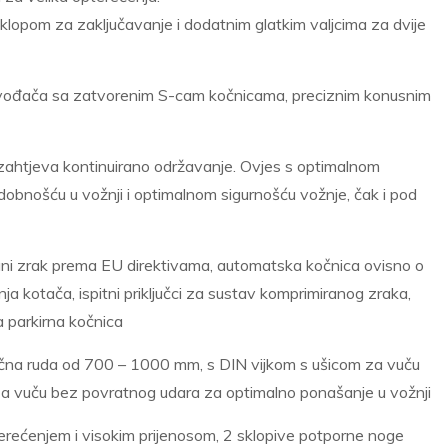
lopom za zaključavanje i dodatnim glatkim valjcima za dvije
izvođača sa zatvorenim S-cam kočnicama, preciznim konusnim
 zahtjeva kontinuirano održavanje. Ovjes s optimalnom
obnošću u vožnji i optimalnom sigurnošću vožnje, čak i pod
irani zrak prema EU direktivama, automatska kočnica ovisno o
ja kotača, ispitni priključci za sustav komprimiranog zraka,
a parkirna kočnica
vučna ruda od 700 – 1000 mm, s DIN vijkom s ušicom za vuču
 za vuču bez povratnog udara za optimalno ponašanje u vožnji
opterećenjem i visokim prijenosom, 2 sklopive potporne noge