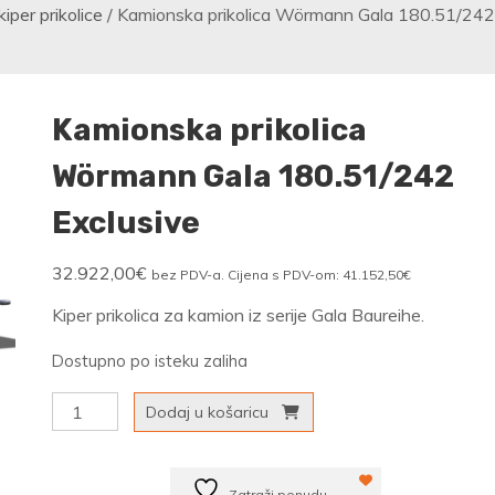
iper prikolice
/ Kamionska prikolica Wörmann Gala 180.51/242
Kamionska prikolica
Wörmann Gala 180.51/242
Exclusive
32.922,00
€
bez PDV-a. Cijena s PDV-om:
41.152,50
€
Kiper prikolica za kamion iz serije Gala Baureihe.
Dostupno po isteku zaliha
Kamionska
Dodaj u košaricu
prikolica
Wörmann
Zatraži ponudu