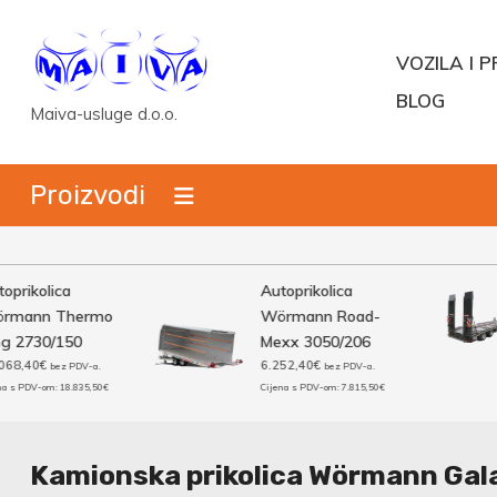
Skip
to
VOZILA I P
content
BLOG
Maiva-usluge d.o.o.
Proizvodi
ikolica
Autoprikolica
ann Thermo
Wörmann Road-
2730/150
Mexx 3050/206
,40
€
6.252,40
€
bez PDV-a.
bez PDV-a.
PDV-om:
18.835,50
€
Cijena s PDV-om:
7.815,50
€
Kamionska prikolica Wörmann Gal