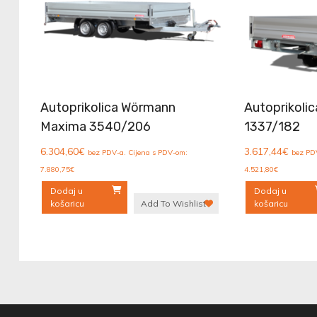
Autoprikolica Wörmann
Autoprikoli
Maxima 3540/206
1337/182
6.304,60
€
3.617,44
€
bez PDV-a. Cijena s PDV-om:
bez PD
7.880,75
€
4.521,80
€
Dodaj u
Dodaj u
košaricu
Add To Wishlist
košaricu