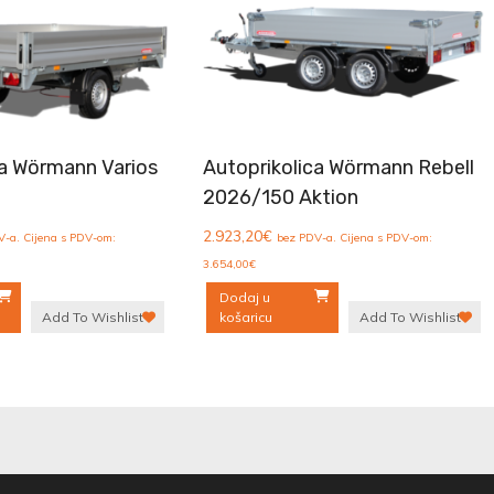
ca Wörmann Varios
Autoprikolica Wörmann Rebell
2026/150 Aktion
2.923,20
€
V-a. Cijena s PDV-om:
bez PDV-a. Cijena s PDV-om:
3.654,00
€
Dodaj u
Add To Wishlist
košaricu
Add To Wishlist