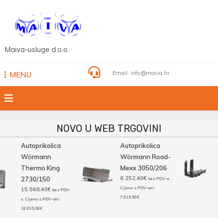
Skip
to
content
Maiva-usluge d.o.o.
Email:
info@maiva.hr
MENU
NOVO U WEB TRGOVINI
Autoprikolica
Autoprikolica
Wörmann
Wörmann Road-
Thermo King
Mexx 3050/206
6.252,40
€
2730/150
bez PDV-a.
Cijena s PDV-om:
15.068,40
€
bez PDV-
7.815,50
€
a. Cijena s PDV-om:
18.835,50
€