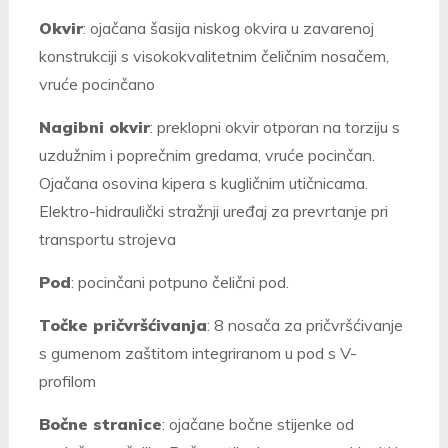
Okvir
: ojačana šasija niskog okvira u zavarenoj
konstrukciji s visokokvalitetnim čeličnim nosačem,
vruće pocinčano
Nagibni okvir
: preklopni okvir otporan na torziju s
uzdužnim i poprečnim gredama, vruće pocinčan.
Ojačana osovina kipera s kugličnim utičnicama.
Elektro-hidraulički stražnji uređaj za prevrtanje pri
transportu strojeva
Pod
: pocinčani potpuno čelični pod.
Točke pričvršćivanja
: 8 nosača za pričvršćivanje
s gumenom zaštitom integriranom u pod s V-
profilom
Bočne stranice
: o
jačane bočne stijenke od