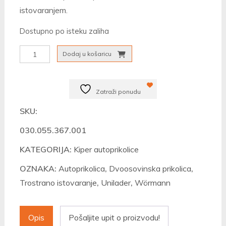
istovaranjem.
Dostupno po isteku zaliha
Autoprikolica
Dodaj u košaricu
Wörmann
Unilader
Zatraži ponudu
3535/185
količina
SKU:
030.055.367.001
KATEGORIJA:
Kiper autoprikolice
OZNAKA:
Autoprikolica
,
Dvoosovinska prikolica
,
Trostrano istovaranje
,
Unilader
,
Wörmann
Opis
Pošaljite upit o proizvodu!