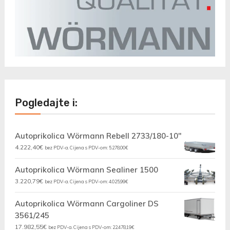
Pogledajte i:
Autoprikolica Wörmann Rebell 2733/180-10"
4.222,40
€
bez PDV-a. Cijena s PDV-om:
5.278,00
€
Autoprikolica Wörmann Sealiner 1500
3.220,79
€
bez PDV-a. Cijena s PDV-om:
4.025,99
€
Autoprikolica Wörmann Cargoliner DS
3561/245
17.982,55
€
bez PDV-a. Cijena s PDV-om:
22.478,19
€