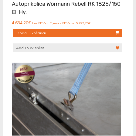
Autoprikolica Wörmann Rebell RK 1826/150
El. Hy.
4.634,20
€
bez PDV-a. Cijena s PDV-om:
5.792,75
€
Dodaj u košaricu
Add To Wishlist