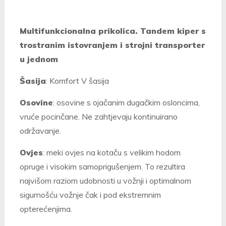
Multifunkcionalna prikolica. Tandem kiper s
trostranim istovranjem i strojni transporter
u jednom
Šasija
: Komfort V šasija
Osovine
: osovine s ojačanim dugačkim osloncima,
vruće pocinčane. Ne zahtjevaju kontinuirano
održavanje.
Ovjes
: meki ovjes na kotaču s velikim hodom
opruge i visokim samoprigušenjem.
To rezultira
najvišom raziom udobnosti u vožnji i optimalnom
sigurnošću vožnje čak i pod ekstremnim
opterećenjima.