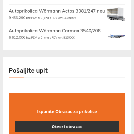
Autoprikolica Wörmann Actos 3081/247 neu
9.433,29
€
bez PDV-a. Cijena s PDV-om:
11.791,61
€
Autoprikolica Wörmann Carmax 3540/208
6.612,00
€
bez PDV-a. Cijena s PDV-om:
8.265,00
€
Pošaljite upit
Ispunite Obrazac za prikolice
Otvori obrazac