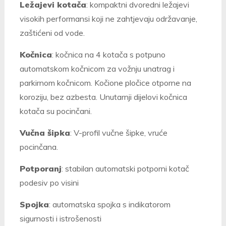
Ležajevi kotača
: kompaktni dvoredni ležajevi
visokih performansi koji ne zahtjevaju održavanje,
zaštićeni od vode.
Kočnica
: kočnica na 4 kotača s potpuno
automatskom kočnicom za vožnju unatrag i
parkirnom kočnicom. Kočione pločice otporne na
koroziju, bez azbesta. Unutarnji dijelovi kočnica
kotača su pocinčani.
Vučna šipka
: V-profil vučne šipke, vruće
pocinčana.
Potporanj
: stabilan automatski potporni kotač
podesiv po visini
Spojka
: automatska spojka s indikatorom
sigurnosti i istrošenosti