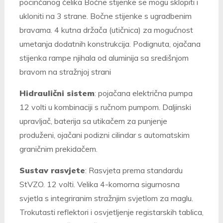
pocinčanog čelika Bočne stijenke se mogu sklopiti i
ukloniti na 3 strane. Bočne stijenke s ugradbenim
bravama. 4 kutna držača (utičnica) za mogućnost
umetanja dodatnih konstrukcija. Podignuta, ojačana
stijenka rampe njihala od aluminija sa središnjom
bravom na stražnjoj strani
Hidraulični sistem
: pojačana električna pumpa
12 volti u kombinaciji s ručnom pumpom. Daljinski
upravljač, baterija sa utikačem za punjenje
produženi, ojačani podizni cilindar s automatskim
graničnim prekidačem.
Sustav rasvjete
: Rasvjeta prema standardu
StVZO. 12 volti. Velika 4-komorna sigurnosna
svjetla s integriranim stražnjim svjetlom za maglu.
Trokutasti reflektori i osvjetljenje registarskih tablica,