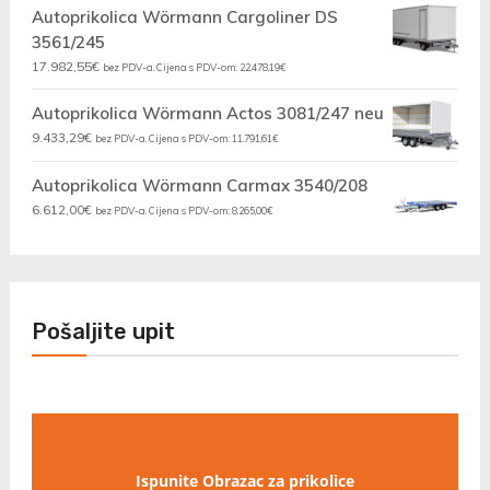
Autoprikolica Wörmann Cargoliner DS
3561/245
17.982,55
€
bez PDV-a. Cijena s PDV-om:
22.478,19
€
Autoprikolica Wörmann Actos 3081/247 neu
9.433,29
€
bez PDV-a. Cijena s PDV-om:
11.791,61
€
Autoprikolica Wörmann Carmax 3540/208
6.612,00
€
bez PDV-a. Cijena s PDV-om:
8.265,00
€
Pošaljite upit
Ispunite Obrazac za prikolice