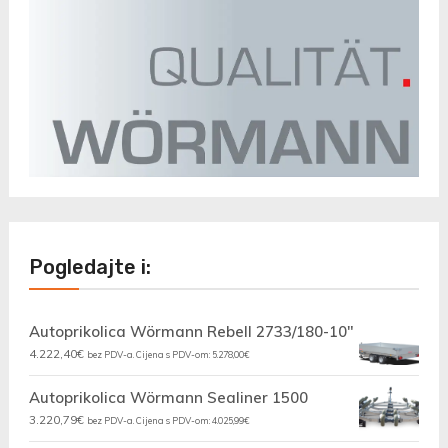
Pogledajte i:
Autoprikolica Wörmann Rebell 2733/180-10"
4.222,40
€
bez PDV-a. Cijena s PDV-om:
5.278,00
€
Autoprikolica Wörmann Sealiner 1500
3.220,79
€
bez PDV-a. Cijena s PDV-om:
4.025,99
€