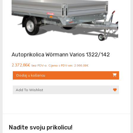
Autoprikolica Wörmann Varios 1322/142
2.372,86
€
bez PDV-a. Cijena s PDV-om:
2.966,08
€
Dodaj u košaricu
Add To Wishlist
Nađite svoju prikolicu!