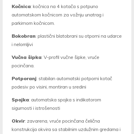
Kočnica
: kočnica na 4 kotača s potpuno
automatskom kočnicom za vožnju unatrag i
parkirnom kočnicom.
Bokobran
: plastični blatobrani su otporni na udarce
i nelomljivi
Vučna šipka
: V-profil vučne šipke, vruće
pocinčana.
Potporanj
: stabilan automatski potporni kotač
podesiv po visini
, montiran u sredini
Spojka
: automatska spojka s indikatorom
sigurnosti i istrošenosti
Okvir
: zavarena, vruće pocinčana čelična
konstrukcija okvira sa stabilnim uzdužnim gredama i