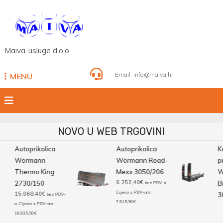
Skip
to
content
Maiva-usluge d.o.o.
Email:
info@maiva.hr
MENU
NOVO U WEB TRGOVINI
Autoprikolica
Autoprikolica
Ka
Wörmann
Wörmann Road-
pri
Thermo King
Mexx 3050/206
W
6.252,40
€
2730/150
Big
bez PDV-a.
Cijena s PDV-om:
15.068,40
€
30
bez PDV-
7.815,50
€
a. Cijena s PDV-om:
18.835,50
€