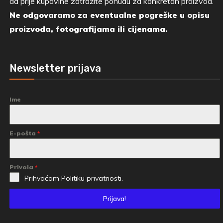
da prije kupovine zatražite ponudu za konkretan proizvod.
Ne odgovaramo za eventualne pogreške u opisu
proizvoda, fotografijama ili cijenama.
Newsletter prijava
Ime
E-pošta
*
Privola
*
Prihvaćam
Politiku privatnosti.
Prijava!