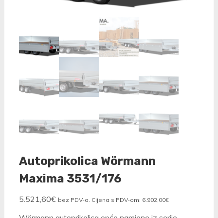
Autoprikolica Wörmann
Maxima 3531/176
5.521,60
€
bez PDV-a. Cijena s PDV-om:
6.902,00
€
Wörmann autoprikolica opće namjene iz serije