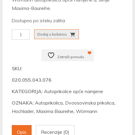
Maxima-Baureihe.
Dostupno po isteku zaliha
Autoprikolica
Dodaj u košaricu
Wörmann
Maxima
Zatraži ponudu
3531/176
količina
SKU:
020.055.043.076
KATEGORIJA:
Autoprikolice opće namjene
OZNAKA:
Autoprikolica
,
Dvoosovinska prikolica
,
Hochlader
,
Maxima Baureihe
,
Wörmann
Opis
Recenzije (0)