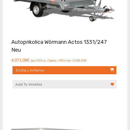
Autoprikolica Wörmann Actos 1331/247
Neu
4.071,08
€
bez PDV-a. Cijena s PDV-om:
5.088,85
€
Dodaj u košaricu
Add To Wishlist