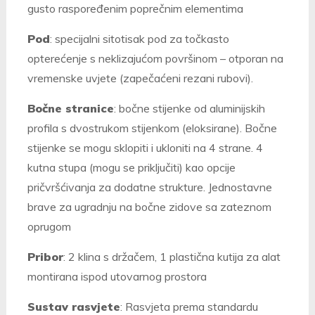
gusto raspoređenim poprečnim elementima
Pod
: specijalni sitotisak pod za točkasto
opterećenje s neklizajućom površinom – otporan na
vremenske uvjete (zapečaćeni rezani rubovi).
Bočne stranice
:
bočne stijenke od aluminijskih
profila s dvostrukom stijenkom (eloksirane). Bočne
stijenke se mogu sklopiti i ukloniti na 4 strane. 4
kutna stupa (mogu se priključiti) kao opcije
pričvršćivanja za dodatne strukture. Jednostavne
brave za ugradnju na bočne zidove sa zateznom
oprugom
Pribor
: 2 klina s držačem, 1 plastična kutija za alat
montirana ispod utovarnog prostora
Sustav rasvjete
: Rasvjeta prema standardu