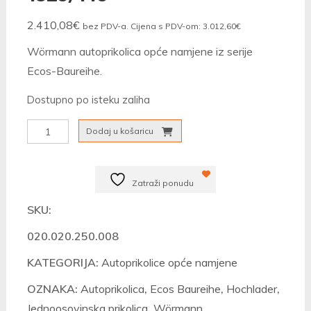
2.410,08
€
bez PDV-a. Cijena s PDV-om:
3.012,60
€
Wörmann autoprikolica opće namjene iz serije
Ecos-Baureihe.
Dostupno po isteku zaliha
Autoprikolica
Dodaj u košaricu
Wörmann
Ecos
Zatraži ponudu
1325/145
količina
SKU:
020.020.250.008
KATEGORIJA:
Autoprikolice opće namjene
OZNAKA:
Autoprikolica
,
Ecos Baureihe
,
Hochlader
,
Jednoosovinska prikolica
,
Wörmann