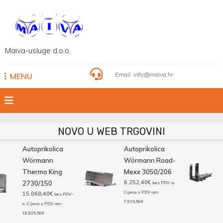
Skip
to
content
Maiva-usluge d.o.o.
Email:
info@maiva.hr
MENU
NOVO U WEB TRGOVINI
Autoprikolica
Autoprikolica
Wörmann
Wörmann Road-
Thermo King
Mexx 3050/206
6.252,40
€
2730/150
bez PDV-a.
Cijena s PDV-om:
15.068,40
€
bez PDV-
7.815,50
€
a. Cijena s PDV-om:
18.835,50
€