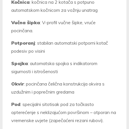
Kočnica
: kočnica na 2 kotača s potpuno
automatskom kočnicom za vožnju unatrag
Vučna šipka
: V-profil vučne šipke, vruće
pocinčana.
Potporanj
: stabilan automatski potporni kotač
podesiv po visini
Spojka
: automatska spojka s indikatorom
sigurnosti i istrošenosti
Okvir
: pocinčana čelična konstrukcija okvira s
uzdužnim i poprečnim gredama
Pod
: specijalni sitotisak pod za točkasto
opterećenje s neklizajućom površinom – otporan na
vremenske uvjete (zapečaćeni rezani rubovi).