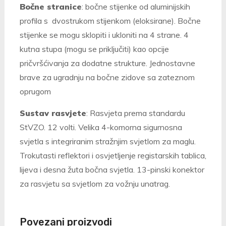
Bočne stranice
:
bočne stijenke od aluminijskih
profila s dvostrukom stijenkom (eloksirane). Bočne
stijenke se mogu sklopiti i ukloniti na 4 strane. 4
kutna stupa (mogu se priključiti) kao opcije
pričvršćivanja za dodatne strukture. Jednostavne
brave za ugradnju na bočne zidove sa zateznom
oprugom
Sustav rasvjete
: Rasvjeta prema standardu
StVZO. 12 volti. Velika 4-komorna sigurnosna
svjetla s integriranim stražnjim svjetlom za maglu.
Trokutasti reflektori i osvjetljenje registarskih tablica,
lijeva i desna žuta bočna svjetla. 13-pinski konektor
za rasvjetu sa svjetlom za vožnju unatrag.
Povezani proizvodi