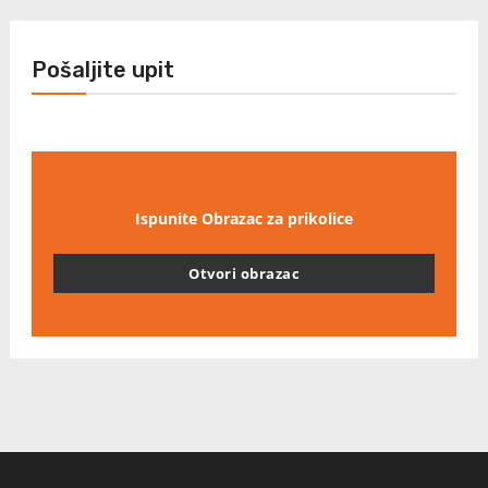
Pošaljite upit
Ispunite Obrazac za prikolice
Otvori obrazac