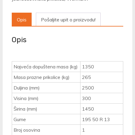
Opis
Pošaljite upit o proizvodu!
Opis
Najveća dopuštena masa (kg)
1350
Masa prazne prikolice (kg)
265
Duljina (mm)
2500
Visina (mm)
300
Širina (mm)
1450
Gume
195 50 R 13
Broj osovina
1