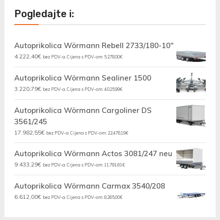
Pogledajte i:
Autoprikolica Wörmann Rebell 2733/180-10"
4.222,40
€
bez PDV-a. Cijena s PDV-om:
5.278,00
€
Autoprikolica Wörmann Sealiner 1500
3.220,79
€
bez PDV-a. Cijena s PDV-om:
4.025,99
€
Autoprikolica Wörmann Cargoliner DS
3561/245
17.982,55
€
bez PDV-a. Cijena s PDV-om:
22.478,19
€
Autoprikolica Wörmann Actos 3081/247 neu
9.433,29
€
bez PDV-a. Cijena s PDV-om:
11.791,61
€
Autoprikolica Wörmann Carmax 3540/208
6.612,00
€
bez PDV-a. Cijena s PDV-om:
8.265,00
€