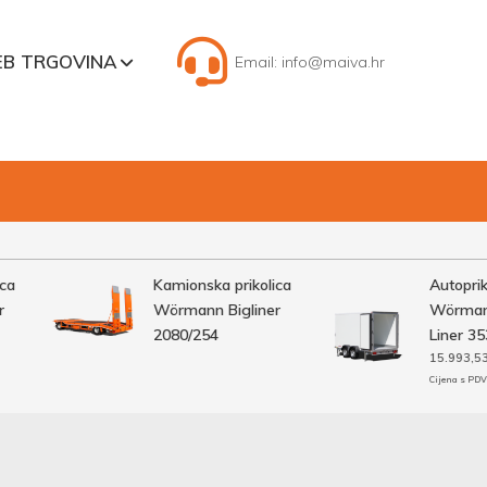
B TRGOVINA
Email:
info@maiva.hr
Kamionska prikolica
Autoprikol
Wörmann Bigliner
Wörmann 
2080/254
Liner 353
15.993,53
€
Cijena s PDV-o