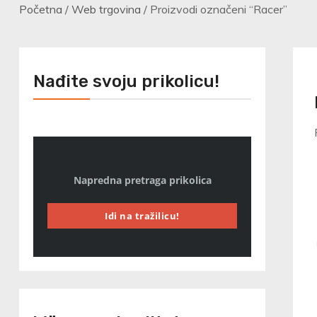
Početna
/
Web trgovina
/ Proizvodi označeni “Racer”
Nađite svoju prikolicu!
Napredna pretraga prikolica
Idi na tražilicu!