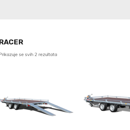
RACER
Poredano
Prikazuje se svih 2 rezultata
po
najnovijem