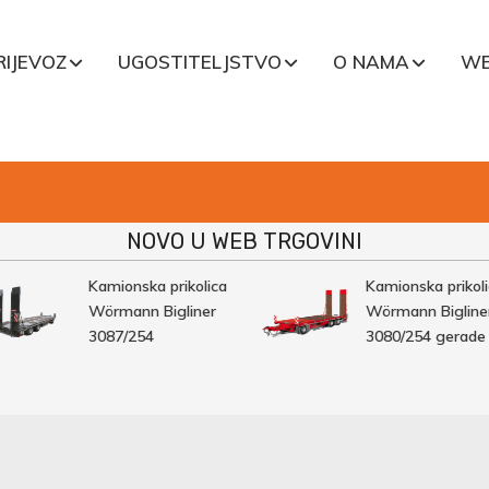
RIJEVOZ
UGOSTITELJSTVO
O NAMA
WE
NOVO U WEB TRGOVINI
Kamionska prikolica
Kamionska prikolica
Wörmann Bigliner
Wörmann Bigliner
3087/254
3080/254 gerade