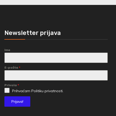
Newsletter prijava
Ime
E-pošta
*
Privola
*
Prihvaćam
Politiku privatnosti.
Prijava!