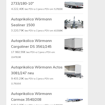
2733/180-10"
4.222,40
€
bez PDV-a. Cijena s PDV-om:
5.278,00
€
Autoprikolica Wörmann
Sealiner 1500
3.220,79
€
bez PDV-a. Cijena s PDV-om:
4.025,99
€
Autoprikolica Wörmann
Cargoliner DS 3561/245
17.982,55
€
bez PDV-a. Cijena s PDV-om:
22.478,19
€
Autoprikolica Wörmann Actos
3081/247 neu
9.433,29
€
bez PDV-a. Cijena s PDV-om:
11.791,61
€
Autoprikolica Wörmann
Carmax 3540/208
6.612,00
€