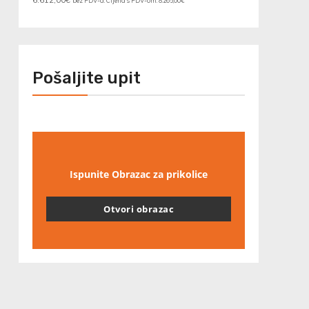
bez PDV-a. Cijena s PDV-om:
8.265,00
€
Pošaljite upit
Ispunite Obrazac za prikolice
Otvori obrazac