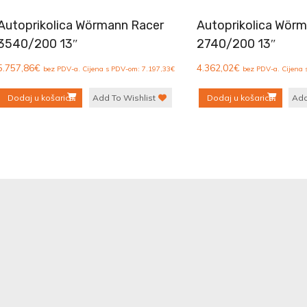
Autoprikolica Wörmann Racer
Autoprikolica Wör
3540/200 13″
2740/200 13″
5.757,86
€
4.362,02
€
bez PDV-a. Cijena s PDV-om:
7.197,33
€
bez PDV-a. Cijena
Dodaj u košaricu
Add To Wishlist
Dodaj u košaricu
Add