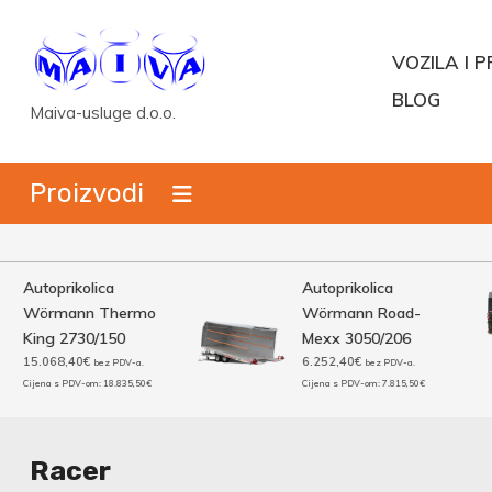
Skip
to
VOZILA I P
content
BLOG
Maiva-usluge d.o.o.
Proizvodi
Autoprikolica
Autoprikolica
Wörmann Thermo
Wörmann Road-
King 2730/150
Mexx 3050/206
15.068,40
€
6.252,40
€
bez PDV-a.
bez PDV-a.
Cijena s PDV-om:
18.835,50
€
Cijena s PDV-om:
7.815,50
€
Racer