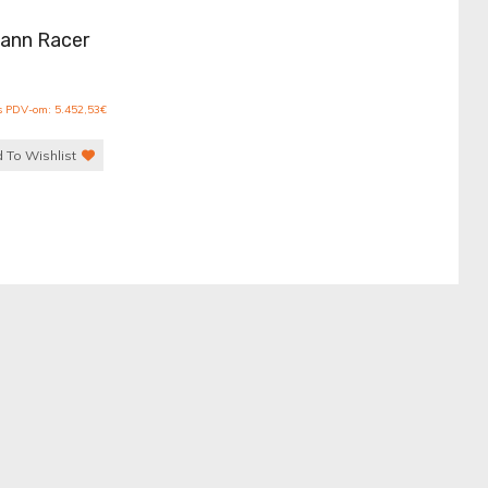
mann Racer
 s PDV-om:
5.452,53
€
 To Wishlist