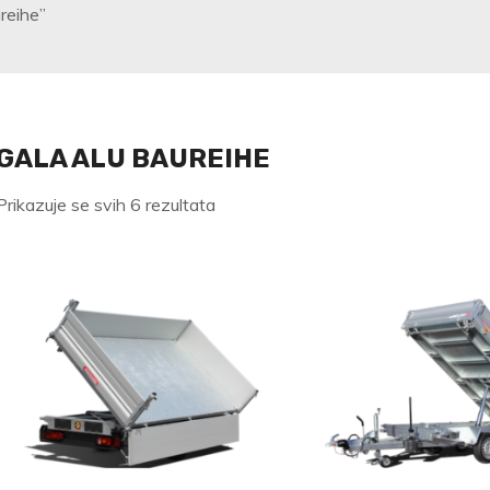
reihe”
GALA ALU BAUREIHE
Poredano
Prikazuje se svih 6 rezultata
po
najnovijem