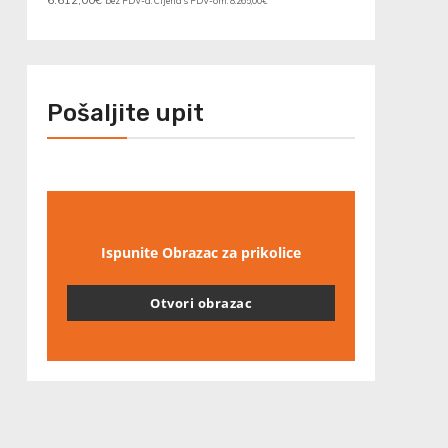
bez PDV-a. Cijena s PDV-om:
8.265,00
€
Pošaljite upit
Ispunite Obrazac za prikolice
Otvori obrazac