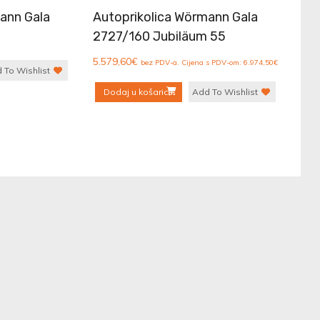
ann Gala
Autoprikolica Wörmann Gala
2727/160 Jubiläum 55
5.579,60
€
bez PDV-a. Cijena s PDV-om:
6.974,50
€
 To Wishlist
Dodaj u košaricu
Add To Wishlist