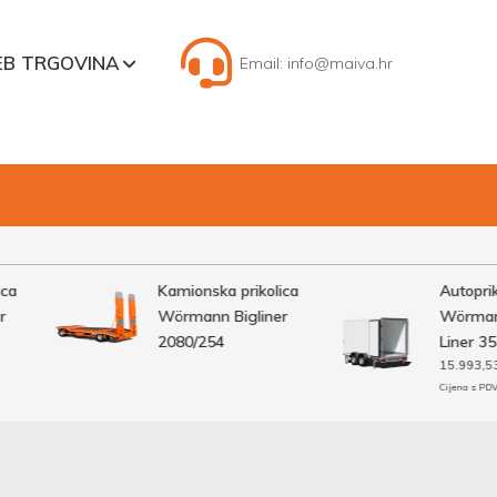
B TRGOVINA
Email:
info@maiva.hr
a
Kamionska prikolica
Autopriko
Wörmann Bigliner
Wörmann
2080/254
Liner 353
15.993,53
€
Cijena s PDV-