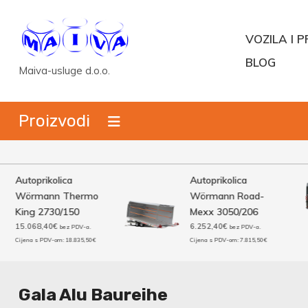
Skip
to
VOZILA I P
content
BLOG
Maiva-usluge d.o.o.
Proizvodi
Autoprikolica
Autoprikolica
Wörmann Thermo
Wörmann Road-
King 2730/150
Mexx 3050/206
15.068,40
€
6.252,40
€
bez PDV-a.
bez PDV-a.
Cijena s PDV-om:
18.835,50
€
Cijena s PDV-om:
7.815,50
€
Gala Alu Baureihe