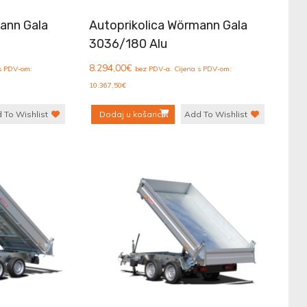
ann Gala
Autoprikolica Wörmann Gala
3036/180 Alu
8.294,00
€
 s PDV-om:
bez PDV-a. Cijena s PDV-om:
10.367,50
€
 To Wishlist
Dodaj u košaricu
Add To Wishlist