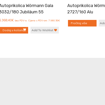
Autoprikolica Wörmann Gala
Autoprikolica Wörm
3032/180 Jubiläum 55
2727/160 Alu
6.368,40
€
bez PDV-a. Cijena s PDV-om:
7.960,50
€
Pročitaj više
Add
Dodaj u košaricu
Add To Wishlist