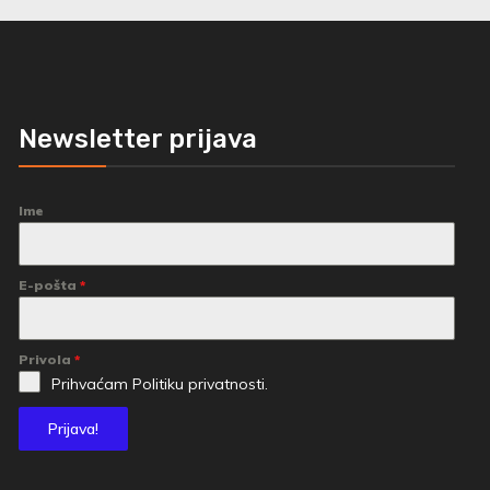
Newsletter prijava
Ime
E-pošta
*
Privola
*
Prihvaćam
Politiku privatnosti.
Prijava!