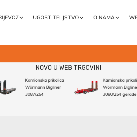
RIJEVOZ
UGOSTITELJSTVO
O NAMA
WE
NOVO U WEB TRGOVINI
Kamionska prikolica
Kamionska prikolic
Wörmann Bigliner
Wörmann Bigliner
3087/254
3080/254 gerade