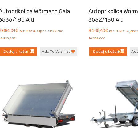
Autoprikolica Wörmann Gala
Autoprikolica Wörm
3536/180 Alu
3532/180 Alu
8.664,04
€
8.166,40
€
bez PDV-a. Cijena s PDV-om:
bez PDV-a. Cijena
10.830,05
€
10.208,00
€
Dodaj u košaricu
Add To Wishlist
Dodaj u košaricu
Add