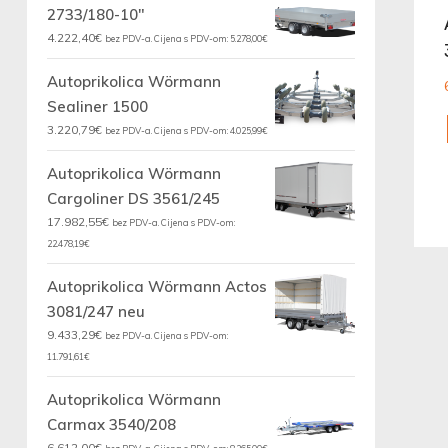
2733/180-10"
4.222,40
€
bez PDV-a. Cijena s PDV-om:
5.278,00
€
Autoprikolica Wörmann
Sealiner 1500
3.220,79
€
bez PDV-a. Cijena s PDV-om:
4.025,99
€
Autoprikolica Wörmann
Cargoliner DS 3561/245
17.982,55
€
bez PDV-a. Cijena s PDV-om:
22.478,19
€
Autoprikolica Wörmann Actos
3081/247 neu
9.433,29
€
bez PDV-a. Cijena s PDV-om:
11.791,61
€
Autoprikolica Wörmann
Carmax 3540/208
6.612,00
€