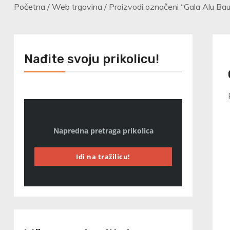
Početna
/
Web trgovina
/ Proizvodi označeni “Gala Alu Bau
Nađite svoju prikolicu!
Napredna pretraga prikolica
Idi na tražilicu!