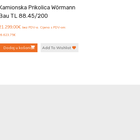
Kamionska Prikolica Wörmann
Bau TL 88.45/200
21.299,00
€
bez PDV-a. Cijena s PDV-om:
26.623,75
€
Dodaj u košaricu
Add To Wishlist