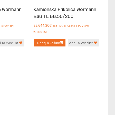
ca Wörmann
Kamionska Prikolica Wörmann
0
Bau TL 88.50/200
22.644,20
€
a s PDV-om:
bez PDV-a. Cijena s PDV-om:
28.305,25
€
 To Wishlist
Dodaj u košaricu
Add To Wishlist