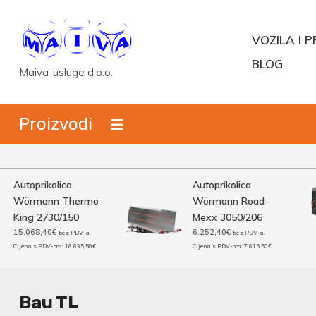
Skip
to
VOZILA I P
content
BLOG
Maiva-usluge d.o.o.
Proizvodi
Autoprikolica
Autoprikolica
Wörmann Thermo
Wörmann Road-
King 2730/150
Mexx 3050/206
15.068,40
€
6.252,40
€
bez PDV-a.
bez PDV-a.
Cijena s PDV-om:
18.835,50
€
Cijena s PDV-om:
7.815,50
€
Bau TL