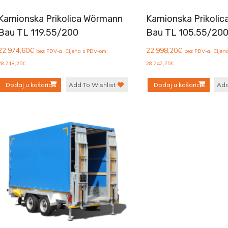
Kamionska Prikolica Wörmann
Kamionska Prikoli
Bau TL 119.55/200
Bau TL 105.55/20
22.974,60
€
22.998,20
€
bez PDV-a. Cijena s PDV-om:
bez PDV-a. Cijen
28.718,25
€
28.747,75
€
Dodaj u košaricu
Add To Wishlist
Dodaj u košaricu
Add