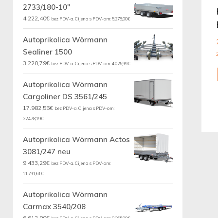
2733/180-10"
4.222,40
€
bez PDV-a. Cijena s PDV-om:
5.278,00
€
Autoprikolica Wörmann
Sealiner 1500
3.220,79
€
bez PDV-a. Cijena s PDV-om:
4.025,99
€
Autoprikolica Wörmann
Cargoliner DS 3561/245
17.982,55
€
bez PDV-a. Cijena s PDV-om:
22.478,19
€
Autoprikolica Wörmann Actos
3081/247 neu
9.433,29
€
bez PDV-a. Cijena s PDV-om:
11.791,61
€
Autoprikolica Wörmann
Carmax 3540/208
6.612,00
€