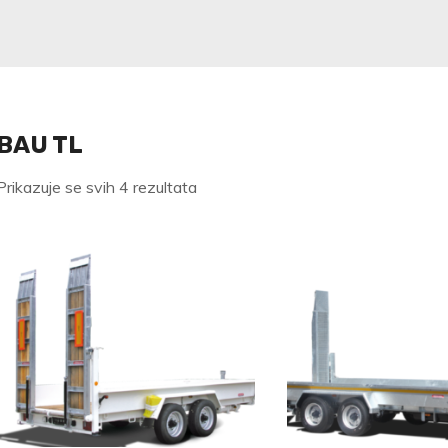
BAU TL
Poredano
Prikazuje se svih 4 rezultata
po
najnovijem