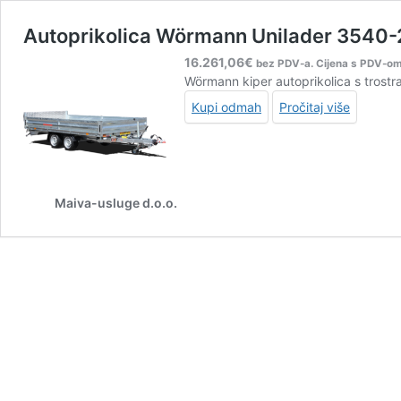
Autoprikolica Wörmann Unilader 3540-
16.261,06
€
bez PDV-a. Cijena s PDV-o
Wörmann kiper autoprikolica s trostr
Kupi odmah
Pročitaj više
Maiva-usluge d.o.o.